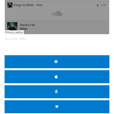
Stereo Fall
·
Wilds