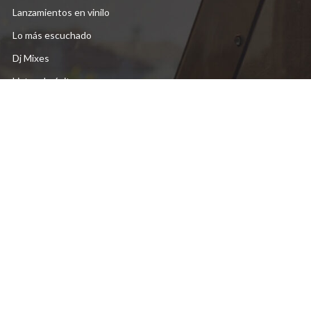
Lanzamientos en vinilo
Lo más escuchado
Dj Mixes
Listas de éxitos
DESCUBRE MAS
Videos destacados
Stereo Fall Radio
Liquitech Records
Morfologica Records
Envía tu demo