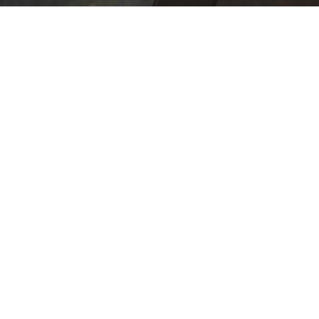
Videos destacados
Stereo Fall Radio
Liquitech Records
Morfologica Records
Envía tu demo
INFORMACIÓN Y CONTACTO
Contacto
Aviso Legal
Política de Cookies
Personalizar Cookies