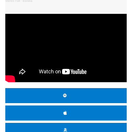
Stereo Fall
·
Baraka